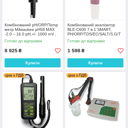
Комбінований pH/ORP/Temp
Комбінований аналізатор
метр Milwaukee pH58 MAX
BLE-C600 7 в 1 SMART,
-2.0 – 16.0 pH;+/- 1000 mV ;
РН/ORP/TDS/EC/SALT/S.G/T
-5 to 60°C,авт.кал., Угорщина
з bluetooth. Китай
Готово до відправки
Готово до відправки
8 925
1 598
₴
₴
Купити
Купити
ціна з ПДВ
ціна з ПДВ