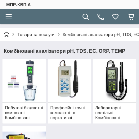
МПР-КВПіА
Товари та послуги
Комбіновані аналізатори pH, TDS, E
Комбіновані аналізатори pH, TDS, EC, ORP, TEMP
Побутові бюджетні
Професійні точні
Лабораторні
компактні
компактні та
настільні
Комбіновані
портативні
Комбіновані
аналізатори pH,
Комбіновані
аналізатори pH,
TDS, EC, ORP для
аналізатори pH,
TDS, EC, ORP для
невибагливих
TDS, EC, ORP
точних робіт та
вимірювань
дослідів