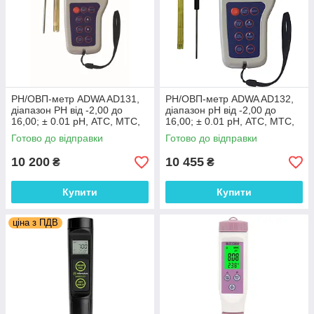
PН/ОВП-метр ADWA AD131,
РН/ОВП-метр ADWA AD132,
діапазон РН від -2,00 до
діапазон рН від -2,00 до
16,00; ± 0.01 pH, АТС, МТС,
16,00; ± 0.01 pH, АТС, МТС,
авт. калібрування, пам'ять
пам'ять 500, Румунія
Готово до відправки
Готово до відправки
500, Румунія
10 200
10 455
₴
₴
Купити
Купити
ціна з ПДВ