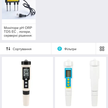
Монітори рН ORP
TDS EC , логери,
серверні рішення:
моніторинг,
збереження та
передача даних
Сортування
0
Фільтри