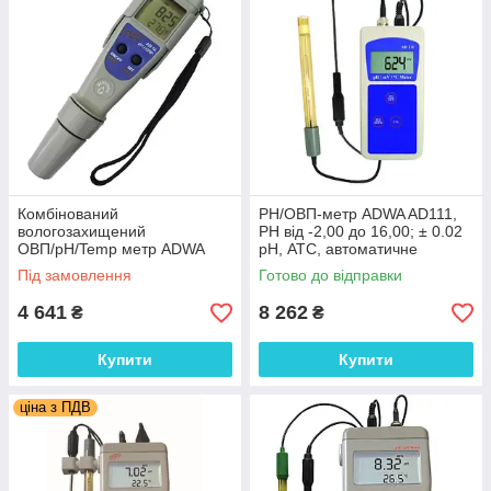
Комбінований
PН/ОВП-метр ADWA AD111,
вологозахищений
РН від -2,00 до 16,00; ± 0.02
ОВП/pH/Temp метр ADWA
pH, АТС, автоматичне
AD14, -2.00 до 16.00 pH,0 до
калібрування. Угорщина
Під замовлення
Готово до відправки
±1000mV, АТС, Румунія
4 641
8 262
₴
₴
Купити
Купити
ціна з ПДВ