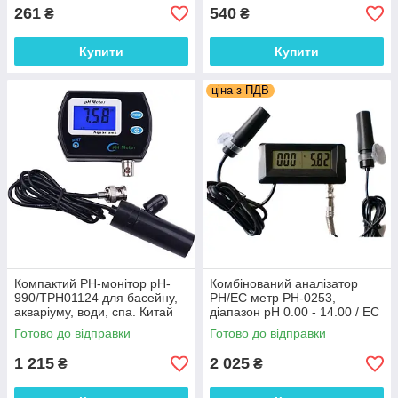
261
540
₴
₴
Купити
Купити
ціна з ПДВ
Компактий PH-монітор pH-
Комбінований аналізатор
990/TPH01124 для басейну,
PH/EC метр PH-0253,
акваріуму, води, спа. Китай
діапазон pH 0.00 - 14.00 / EC
0.00 - 19.99 мСм/см
Готово до відправки
Готово до відправки
1 215
2 025
₴
₴