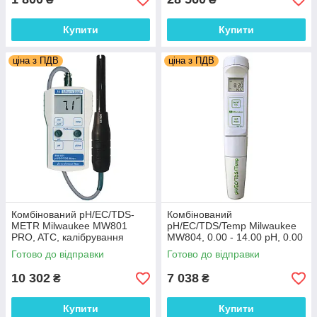
Купити
Купити
ціна з ПДВ
ціна з ПДВ
Комбінований pH/EC/TDS-
Комбінований
METR Milwaukee MW801
pH/EC/TDS/Temp Milwaukee
PRO, ATC, калібрування
MW804, 0.00 - 14.00 pH, 0.00
ручне, Угорщина
- 20.00 mS/cm, 0.00 to 10.00
Готово до відправки
Готово до відправки
ppt, Угорщина - Румунія
10 302
7 038
₴
₴
Купити
Купити