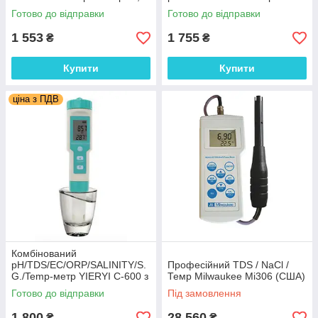
змінним електродом, АТС
змінним електродом, АТС
Готово до відправки
Готово до відправки
1 553
1 755
₴
₴
Купити
Купити
ціна з ПДВ
Комбінований
pH/TDS/EC/ORP/SALINITY/S.
Професійний TDS / NaCl /
G./Temp-метр YIERYI C-600 з
Темр Milwaukee Mi306 (США)
термометром, змінним
Готово до відправки
Під замовлення
електродом, АТС
1 800
28 560
₴
₴