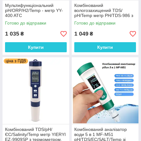
Мультифункціональний
Комбінований
рН/ORP/H2/Temp - метр YY-
вологозахищений TDS/
400 ATC
рН/Temp метр PH/TDS-986 з
термометром, змінним
Готово до відправки
Готово до відправки
електродом, АТС
1 035
1 049
₴
₴
Купити
Купити
ціна з ПДВ
Комбінований TDS/рН/
Комбінований аналізатор
ЄС/Salinity/Temp метр YIERYI
води 5 в 1 MF-M51
EZ-9909SP з термометром,
pH/TDS/EC/SALT/Temp зі