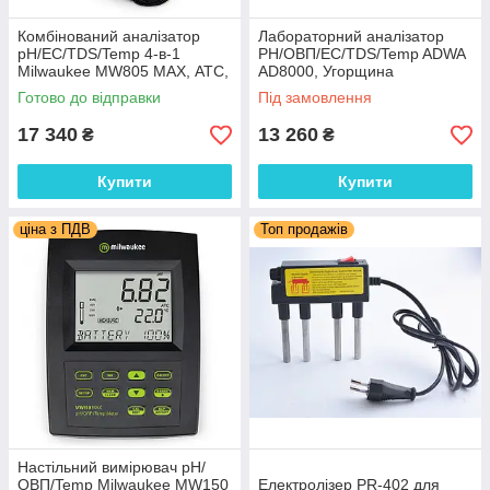
Комбінований аналізатор
Лабораторний аналізатор
pH/EC/TDS/Temp 4-в-1
PH/OВП/EC/TDS/Temp ADWA
Milwaukee MW805 MAX, АТС,
AD8000, Угорщина
Угорщина-Румунія
Готово до відправки
Під замовлення
17 340
13 260
₴
₴
Купити
Купити
ціна з ПДВ
Топ продажів
Настільний вимірювач pH/
ОВП/Temp Milwaukee MW150
Електролізер PR-402 для