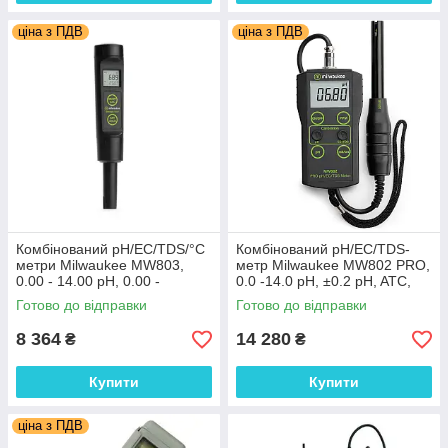
ціна з ПДВ
ціна з ПДВ
Комбінований pH/EC/TDS/°C
Комбінований pH/EC/TDS-
метри Milwaukee MW803,
метр Milwaukee MW802 PRO,
0.00 - 14.00 pH, 0.00 -
0.0 -14.0 pH, ±0.2 pH, ATC,
3999μS/cm, 0.00 to 2000
ручне калібр., Угорщина
Готово до відправки
Готово до відправки
ppm,Угорщина
8 364
14 280
₴
₴
Купити
Купити
ціна з ПДВ