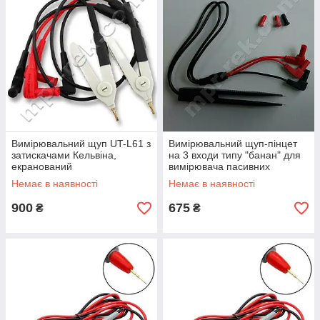
Вимірювальний щуп UT-L61 з
Вимірювальний щуп-пінцет
затискачами Кельвіна,
на 3 входи типу "банан" для
екранований
вимірювача пасивних
елементів
Немає в наявності
Немає в наявності
900
675
₴
₴