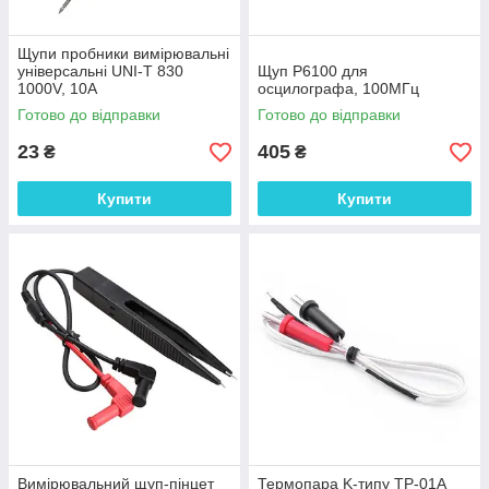
Щупи пробники вимірювальні
універсальні UNI-T 830
Щуп P6100 для
1000V, 10A
осцилографа, 100МГц
Готово до відправки
Готово до відправки
23
405
₴
₴
Купити
Купити
Вимірювальний щуп-пінцет
Термопара K-типу TP-01A