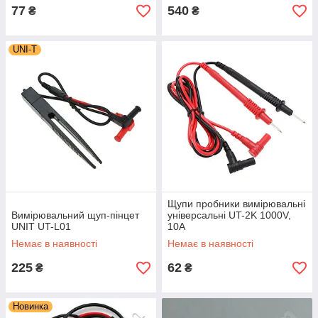
77
540
₴
₴
UNI-T
Щупи пробники вимірювальні
Вимірювальний щуп-пінцет
універсальні UT-2K 1000V,
UNIT UT-L01
10A
Немає в наявності
Немає в наявності
225
62
₴
₴
Новинка