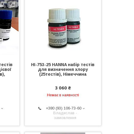
тестів
HI-753-25 HANNA набір тестів
ієвої
для визначення хлору
в),
(25тестів), Німеччина
3 060 ₴
Немає в наявності
+380 (93) 106-73-60
Владислав -
замовлення