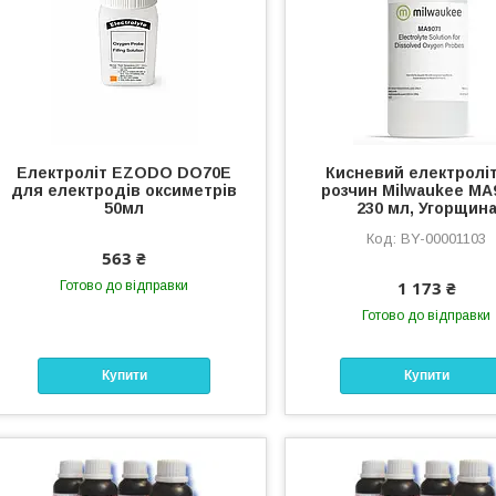
Електроліт EZODO DO70E
Кисневий електролі
для електродів оксиметрів
розчин Milwaukee MA
50мл
230 мл, Угорщин
BY-00001103
563 ₴
1 173 ₴
Готово до відправки
Готово до відправки
Купити
Купити