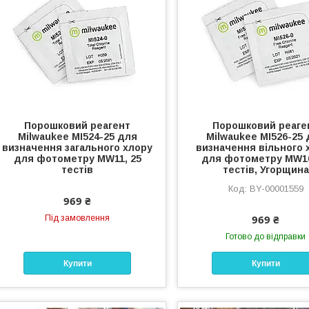
Порошковий реагент
Порошковий реаге
Milwaukee MI524-25 для
Milwaukee MI526-25
визначення загального хлору
визначення вільного 
для фотометру MW11, 25
для фотометру MW10
тестів
тестів, Угорщина
BY-00001559
969 ₴
969 ₴
Під замовлення
Готово до відправки
Купити
Купити