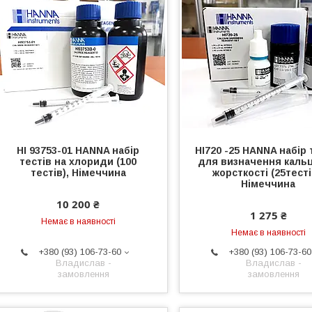
HI 93753-01 НANNA набір
HI720 -25 HANNA набір 
тестів на хлориди (100
для визначення кальц
тестів), Німеччина
жорсткості (25тесті
Німеччина
10 200 ₴
1 275 ₴
Немає в наявності
Немає в наявності
+380 (93) 106-73-60
+380 (93) 106-73-60
Владислав -
Владислав -
замовлення
замовлення