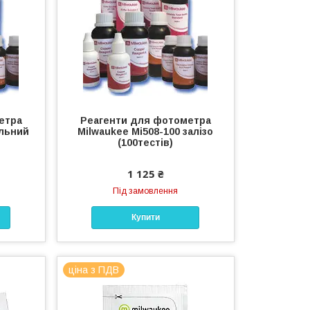
етра
Реагенти для фотометра
ільний
Milwaukee Mi508-100 залізо
(100тестів)
1 125 ₴
Під замовлення
Купити
ціна з ПДВ