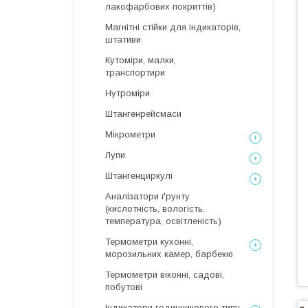
лакофарбових покриттів)
Магнітні стійки для індикаторів,
штативи
Кутоміри, малки,
транспортири
Нутроміри
Штангенрейсмаси
Мікрометри
Лупи
Штангенциркулі
Аналізатори ґрунту
(кислотність, вологість,
температура, освітленість)
Термометри кухонні,
морозильних камер, барбекю
Термометри віконні, садові,
побутові
Індикатори годинникового типу