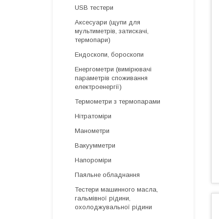
USB тестери
Аксесуари (щупи для
мультиметрів, затискачі,
термопари)
Ендоскопи, бороскопи
Енергометри (вимірювачі
параметрів споживання
електроенергії)
Термометри з термопарами
Нітратоміри
Манометри
Вакуумметри
Напороміри
Паяльне обладнання
Тестери машинного масла,
гальмівної рідини,
охолоджувальної рідини