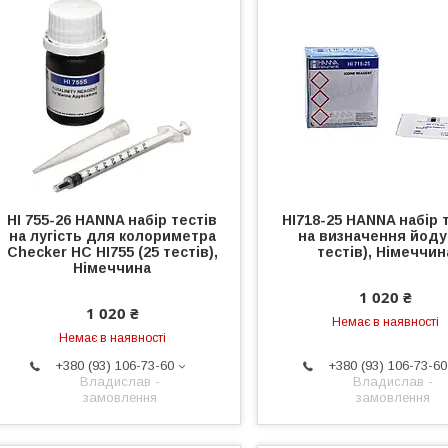
HI 755-26 HANNA набір тестів
HI718-25 HANNA набір 
на лугість для колориметра
на визначення йоду
Checker HC HI755 (25 тестів),
тестів), Німеччин
Німеччина
1 020 ₴
1 020 ₴
Немає в наявності
Немає в наявності
+380 (93) 106-73-60
+380 (93) 106-73-60
Владислав -
Владислав -
замовлення
замовлення