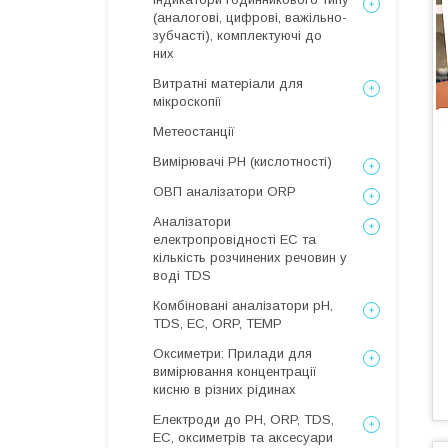
(аналогові, цифрові, важільно-
зубчасті), комплектуючі до
них
Витратні матеріали для
мікроскопії
Метеостанції
Вимірювачі РН (кислотності)
ОВП аналізатори ORP
Аналізатори
електропровідності EC та
кількість розчинених речовин у
воді TDS
Комбіновані аналізатори pH,
TDS, EC, ORP, TEMP
Оксиметри: Прилади для
вимірювання концентрації
кисню в різних рідинах
Електроди до PH, ORP, TDS,
EC, оксиметрів та аксесуари