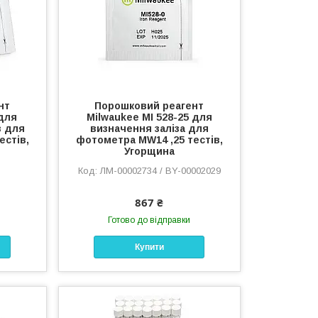
нт
Порошковий реагент
 для
Milwaukee MI 528-25 для
в для
визначення заліза для
естів,
фотометра MW14 ,25 тестів,
Угорщина
ЛМ-00002734 / BY-00002029
867 ₴
Готово до відправки
Купити