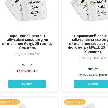
Порошковий реагент
Порошковий реаге
Milwaukee MI527-25 для
Milwaukee MI512-25
визначення йоду, 25 тестів,
визначення фосфаті
Угорщина
фотометра MW12, 25 т
Угорщина
BY-00001560
BY-00001433
969 ₴
969 ₴
Під замовлення
Готово до відправки
Купити
Купити
ціна з ПДВ
ціна з ПДВ