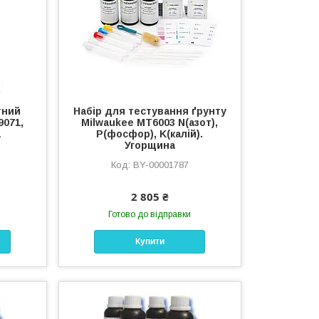
тний
Набір для тестування ґрунту
9071,
Milwaukee MT6003 N(азот),
а
P(фосфор), K(калій).
Угорщина
BY-00001787
2 805 ₴
Готово до відправки
Купити