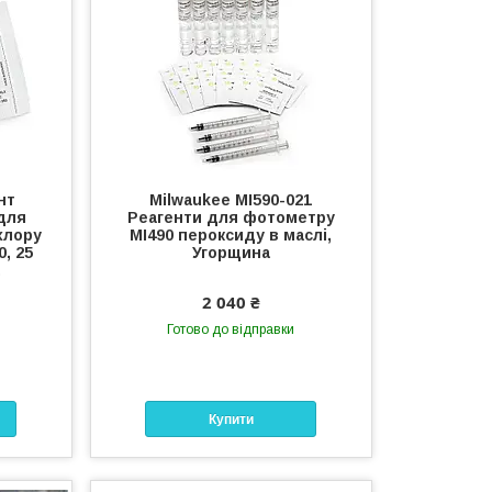
нт
Milwaukee MI590-021
 для
Реагенти для фотометру
хлору
MI490 пероксиду в маслі,
, 25
Угорщина
2 040 ₴
Готово до відправки
Купити