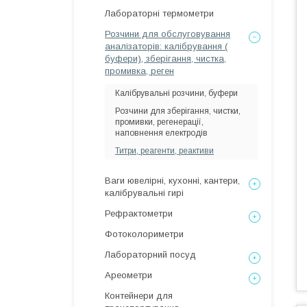
Лабораторні термометри
Розчини для обслуговування
аналізаторів: калібрування (
буфери), зберігання, чистка,
промивка, реген
Калібрувальні розчини, буфери
Розчини для зберігання, чистки,
промивки, регенерації,
наповнення електродів
Титри, реагенти, реактиви
Ваги ювелірні, кухонні, кантери,
калібрувальні гирі
Рефрактометри
Фотоколориметри
Лабораторний посуд
Ареометри
Контейнери для