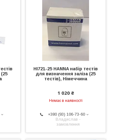
тестів
HI721-25 HANNA набір тестів
 (25
для визначення заліза (25
а
тестів), Німеччина
1 020 ₴
Немає в наявності
+380 (93) 106-73-60
Владислав -
замовлення