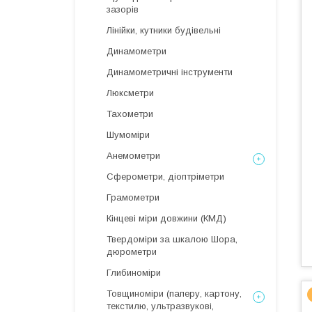
зазорів
Лінійки, кутники будівельні
Динамометри
Динамометричні інструменти
Люксметри
Тахометри
Шумоміри
Анемометри
Сферометри, діоптріметри
Грамометри
Кінцеві міри довжини (КМД)
Твердоміри за шкалою Шора,
дюрометри
Глибиноміри
Товщиноміри (паперу, картону,
текстилю, ультразвукові,