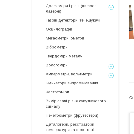
Далекоміри і рівні (цифрові,
лазерні)
Газові детектори, течешукачі
Осцилографи
Мегаометри, ометри
Віброметри
Твердоміри металу
Вологоміри
Амперметри, вольтметри
Індикатори випромінювання
Частотоміри
Вимірювачі рівня супутникового
сигналу
Пенетрометри (фрутестери)
Даталогери, реєстратори
температури та вологості