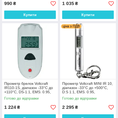
D:S=12:1
990
1 035
₴
₴
Купити
Купити
ціна з ПДВ
Пірометр брелок Voltcraft
Пірометр Voltcraft MINI IR 10,
IR110-1S, діапазон -33°C до
діапазон -33°C до +500°C,
+110°C, DS-1:1, EMS: 0.95,
D:S 1:1, EMS: 0.95,
Німеччина
Німеччина
Готово до відправки
Готово до відправки
1 224
2 295
₴
₴