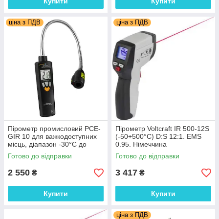
Купити
Купити
ціна з ПДВ
ціна з ПДВ
Пірометр промисловий PCE-
Пірометр Voltcraft IR 500-12S
GIR 10 для важкодоступних
(-50+500°C) D:S 12:1. EMS
місць, діапазон -30°C до
0.95. Німеччина
+600°C, Німеччина
Готово до відправки
Готово до відправки
2 550
3 417
₴
₴
Купити
Купити
ціна з ПДВ