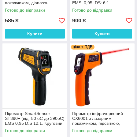
покажчиком, діапазон
EMS: 0,95. DS: 6:1
вимірювання -50°C до
Готово до відправки
Готово до відправки
+550°C, EMS 0.95
585
900
₴
₴
Купити
Купити
ціна з ПДВ
Пірометр SmartSensor
Пірометр інфрачервоний
ST390+ (від -50 oC до 390oC)
CX6001 з лазерним
EMS 0,95 D:S 12:1. Круговий
покажчиком, підсвіткою,
лазер
діапазон -50°C~+550°C,
Готово до відправки
Готово до відправки
похибка ±1,5°C, EMS 0.95,