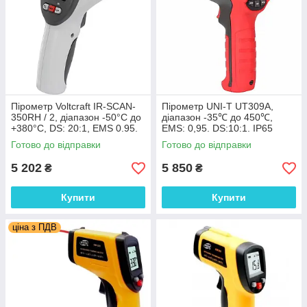
Пірометр Voltcraft IR-SCAN-
Пірометр UNI-T UT309A,
350RH / 2, діапазон -50°C до
діапазон -35℃ до 450℃,
+380°C, DS: 20:1, EMS 0.95.
EMS: 0,95. DS:10:1. IP65
Сканер Dew (точки роси),
Готово до відправки
Готово до відправки
Німеччина
5 202
5 850
₴
₴
Купити
Купити
ціна з ПДВ