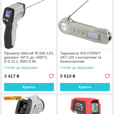
Пірометр Voltcraft IR 500-12S,
Термометр VOLTCRAFT
діапазон -50°C до +500°C,
UKT-100 з контактним та
D:S 12:1, EMS 0.95,
безконтактним
Німеччина
вимірюванням, -40°C до
Готово до відправки
Готово до відправки
+280°C, IP65, DS:4:1,
Німеччина
3 417
5 610
₴
₴
Купити
Купити
ціна з ПДВ