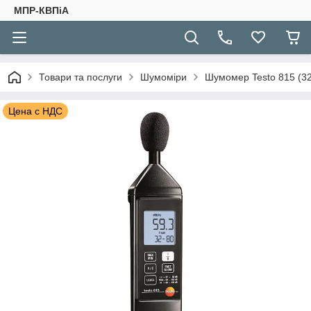
МПР-КВПіА
Товари та послуги
Шумоміри
Шумомер Testo 815 (32.
Цена с НДС