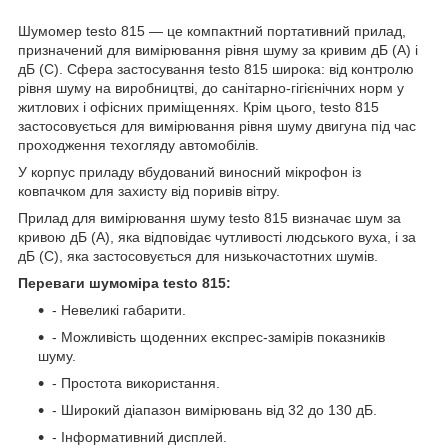
Шумомер testo 815 — це компактний портативний прилад,
призначений для вимірювання рівня шуму за кривим дБ (А) і
дБ (С). Сфера застосування testo 815 широка: від контролю
рівня шуму на виробництві, до санітарно-гігієнічних норм у
житлових і офісних приміщеннях. Крім цього, testo 815
застосовується для вимірювання рівня шуму двигуна під час
проходження техогляду автомобілів.
У корпус приладу вбудований виносний мікрофон із
ковпачком для захисту від поривів вітру.
Прилад для вимірювання шуму testo 815 визначає шум за
кривою дБ (А), яка відповідає чутливості людського вуха, і за
дБ (С), яка застосовується для низькочастотних шумів.
Переваги шумоміра testo 815:
- Невеликі габарити.
- Можливість щоденних експрес-замірів показників
шуму.
- Простота використання.
- Широкий діапазон вимірювань від 32 до 130 дБ.
- Інформативний дисплей.