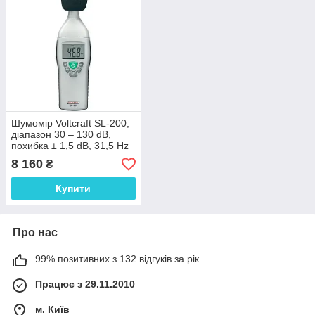
Шумомір Voltcraft SL-200,
діапазон 30 – 130 dB,
похибка ± 1,5 dB, 31,5 Hz
– 8 kHz, Class 2,
8 160
₴
Німеччина
Купити
Про нас
99% позитивних з 132 відгуків за рік
Працює з 29.11.2010
м. Київ