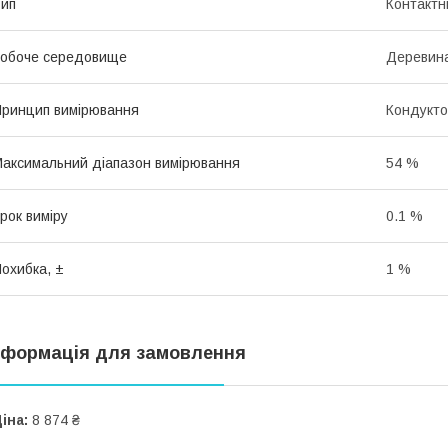
ип
Контактн
обоче середовище
Деревина
ринцип вимірювання
Кондукт
аксимальний діапазон вимірювання
54 %
рок виміру
0.1 %
охибка, ±
1 %
нформація для замовлення
іна:
8 874 ₴