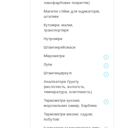
лакофарбових покриттів)
Магнітні стійки для індикаторів,
штативи
Кутоміри, малки,
транспортири
Нутроміри
Штангенрейсмаси
Мікрометри
Лупи
Штангенциркулі
Аналізатори ґрунту
(кислотність, вологість,
температура, освітленість)
Термометри кухонні,
морозильних камер, барбекю
Термометри віконні, садові,
побутові
Індикатори годинникового типу