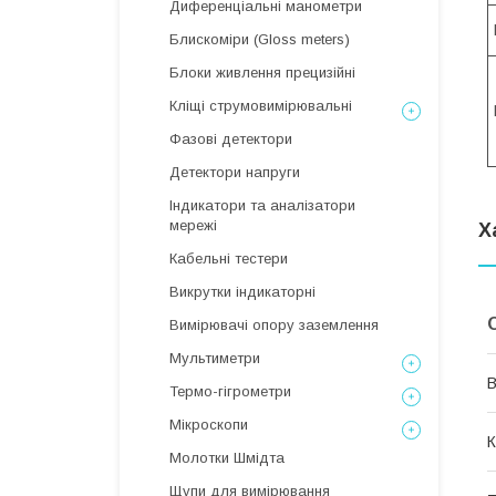
Диференціальні манометри
Блискоміри (Gloss meters)
Блоки живлення прецизійні
Кліщі струмовимірювальні
Фазові детектори
Детектори напруги
Індикатори та аналізатори
мережі
Х
Кабельні тестери
Викрутки індикаторні
Вимірювачі опору заземлення
Мультиметри
В
Термо-гігрометри
Мікроскопи
К
Молотки Шмідта
Щупи для вимірювання