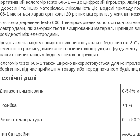
ортативний вологомір testo 606-1 — це цифровий гігрометр, який
 деревині та інших матеріалах. Унікальність цієї моделі приладу пол
06-1 містяться характерні криві 20 різних матеріалів, у яких він мо
ологомір деревини testo 606-1 вимірює рівень вологості контактн
лектродами, які занурюються в вимірюваний матеріал. Принцип вим
ровідності між електродами.
редставлена модель широко використовується в будівництві. З її 
ементного розчину, висихання носійних конструкцій і фундаменту. 
ологих і сирих місць у будівельних конструкціях.
ологомір testo 606-1 також широко використовується для контролю 
берігання, під час приймання товару або перед початком будівниц
Технічні дані
Діапазон вимірювань
0-54% м
Похибка
±1 %
Робоча температура
0...+50 
Тип батарейки
ААА, 2 ш