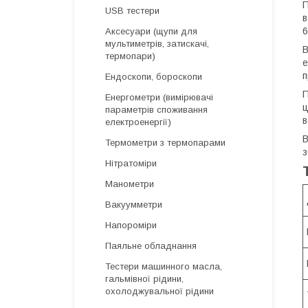
П
USB тестери
в
6
Аксесуари (щупи для
мультиметрів, затискачі,
В
термопари)
е
п
Ендоскопи, бороскопи
П
Енергометри (вимірювачі
ц
параметрів споживання
в
електроенергії)
В
Термометри з термопарами
з
Нітратоміри
Манометри
Вакуумметри
Напороміри
Паяльне обладнання
Тестери машинного масла,
гальмівної рідини,
охолоджувальної рідини