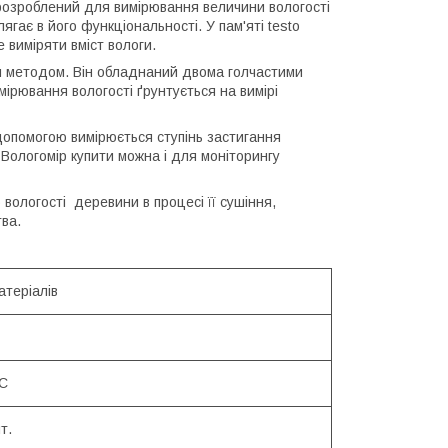
 розроблений для вимірювання величини вологості
ягає в його функціональності. У пам'яті testo
же виміряти вміст вологи.
им методом. Він обладнаний двома голчастими
ірювання вологості ґрунтується на вимірі
допомогою вимірюється ступінь застигання
Вологомір купити можна і для моніторингу
вологості деревини в процесі її сушіння,
тва.
атеріалів
°С
т.