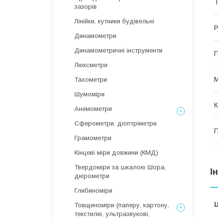
Т
зазорів
Лінійки, кутники будівельні
Р
Динамометри
Динамометричні інструменти
П
Люксметри
М
Тахометри
Шумоміри
К
Анемометри
Сферометри, діоптріметри
П
Грамометри
Кінцеві міри довжини (КМД)
Твердоміри за шкалою Шора,
І
дюрометри
Глибиноміри
Ц
Товщиноміри (паперу, картону,
текстилю, ультразвукові,