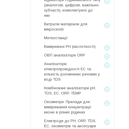
(аналогові, цифрові, важільно-
зубчасті), комплектуючі до
них
Витратні матеріали для
мікроскопії
Метеостанції
Вимірювачі РН (кислотності)
ОВП аналізатори ORP
Аналізатори
електропровідності EC та
кількість розчинених речовин у
воді TDS
Комбіновані аналізатори pH,
TDS, EC, ORP, TEMP
Оксиметри: Прилади для
вимірювання концентрації
кисню в різних рідинах
Електроди до PH, ORP, TDS,
EC, оксиметрів та аксесуари