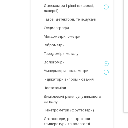
Далекоміри і рівні (цифрові,
лазерні)
Газові детектори, течешукачі
Осцилографи
Мегаометри, ометри
Віброметри
Твердоміри металу
Вологоміри
Амперметри, вольтметри
Індикатори випромінювання
Частотоміри
Вимірювачі рівня супутникового
сигналу
Пенетрометри (фрутестери)
Даталогери, реєстратори
температури та вологості