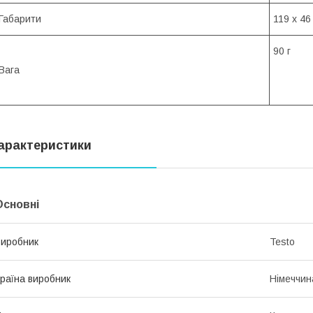
Габарити
119 x 46
90 г
Вага
арактеристики
Основні
иробник
Testo
раїна виробник
Німеччин