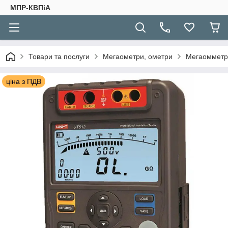
МПР-КВПіА
Товари та послуги
Мегаометри, ометри
Мегаомметр 
ціна з ПДВ