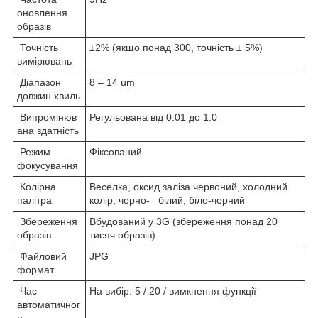
оновлення
образів
Точність
±2% (якщо понад 300, точність ± 5%)
вимірювань
Діапазон
8 – 14 um
довжин хвиль
Випромінюв
Регульована від 0.01 до 1.0
ана здатність
Режим
Фіксований
фокусування
Колірна
Веселка, оксид заліза червоний, холодний
палітра
колір, чорно- білий, біло-чорний
Збереження
Вбудований у 3G (збереження понад 20
образів
тисяч образів)
Файловий
JPG
формат
Час
На вибір: 5 / 20 / вимкнення функції
автоматичног
о