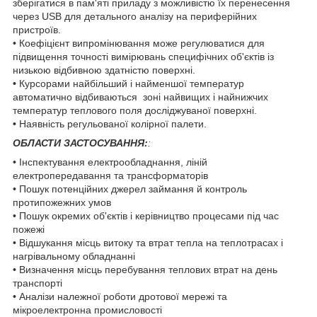
зберігатися в пам'яті приладу з можливістю їх перенесення
через USB для детального аналізу на периферійних
пристроїв.
• Коефіцієнт випромінювання може регулюватися для
підвищення точності вимірювань специфічних об'єктів із
низькою відбивною здатністю поверхні.
•
Курсорами найбільший і найменшої температур
автоматично відбиваються зоні найвищих і найнижчих
температур теплового поля досліджуваної поверхні.
•
Наявність регульованої колірної палети.
ОБЛАСТИ ЗАСТОСУВАННЯ:
:
• Інспектування електрообладнання, ліній
електропередавання та трансформаторів
• Пошук потенційних джерел займання й контроль
протипожежних умов
• Пошук окремих об'єктів і керівництво процесами під час
пожежі
• Відшукання місць витоку та втрат тепла на теплотрасах і
нагрівальному обладнанні
• Визначення місць перебування теплових втрат на день
транспорті
• Аналізи належної роботи дротової мережі та
мікроелектронна промисловості