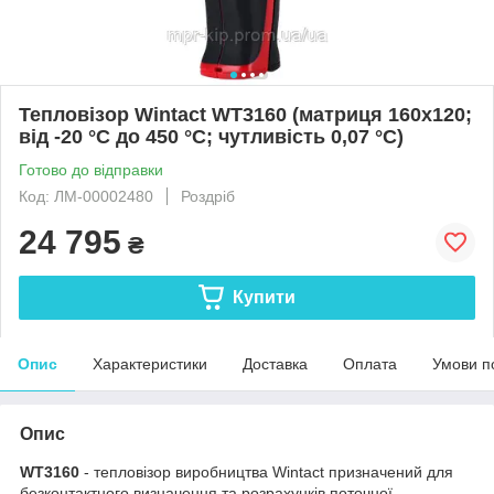
Тепловізор Wintact WT3160 (матриця 160х120;
від -20 °C до 450 °C; чутливість 0,07 °C)
Готово до відправки
Код: ЛМ-00002480
Роздріб
24 795
₴
Купити
Опис
Характеристики
Доставка
Оплата
Умови п
Опис
WT3160
- тепловізор виробництва Wintact призначений для
безконтактного визначення та розрахунків поточної