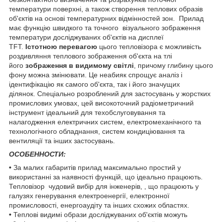
температури поверхні, а також створення теплових образів
об'єктів на основі температурних відмінностей зон. Прилад
має функцію швидкого та точного візуального зображення
температури досліджуваних об'єктів на дисплеї
TFT.
Істотною перевагою
цього тепловізора є можливість
роздивляння теплового зображення об'єкта на тлі
його
зображення в видимому світлі
, причому глибину цього
фону можна змінювати. Це неабияк спрощує аналіз і
ідентифікацію як самого об'єкта, так і його значущих
ділянок. Спеціально розроблений для застосувань у жорстких
промислових умовах, цей високоточний радіометричний
інструмент ідеальний для техобслуговування та
налагодження електричних систем, електромеханічного та
технологічного обладнання, систем кондиціювання та
вентиляції та інших застосувань.
ОСОБЕННОСТИ:
•
За малих габаритів прилад максимально простий у
використанні за наявності функцій, що ідеально працюють.
Тепловізор чудовий вибір для інженерів, , що працюють у
галузях генерування електроенергії, електронної
промисловості, енергоаудіту та інших схожих областях.
•
Теплові видимі образи досліджуваних об'єктів можуть