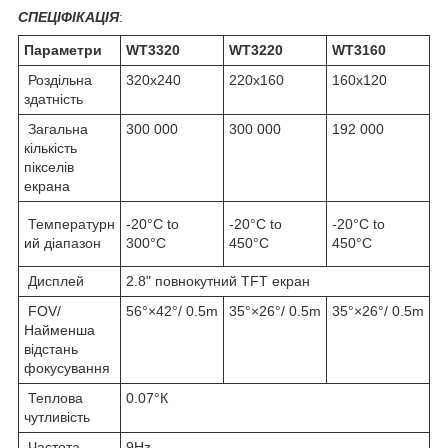
СПЕЦІФІКАЦІЯ
:
Параметри
WT3320
WT3220
WT3160
Роздільна
320х240
220х160
160х120
здатність
Загальна
300 000
300 000
192 000
кількість
пікселів
екрана
Температурн
-20°С to
-20°С to
-20°С to
ий діапазон
300°С
450°С
450°С
Дисплей
2.8" повнокутний TFT екран
FOV/
56°×42°/ 0.5m
35°×26°/ 0.5m
35°×26°/ 0.5m
Найменша
відстань
фокусування
Теплова
0.07°К
чутливість
Частота
9Hz