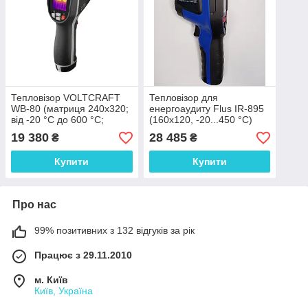
Тепловізор VOLTCRAFT
Тепловізор для
WB-80 (матриця 240х320;
енергоаудиту Flus IR-895
від -20 °C до 600 °C;
(160x120, -20...450 °C)
чутливість 0,07 °C)
19 380
28 485
₴
₴
Німеччина
Купити
Купити
Про нас
99% позитивних з 132 відгуків за рік
Працює з 29.11.2010
м. Київ
Київ, Україна