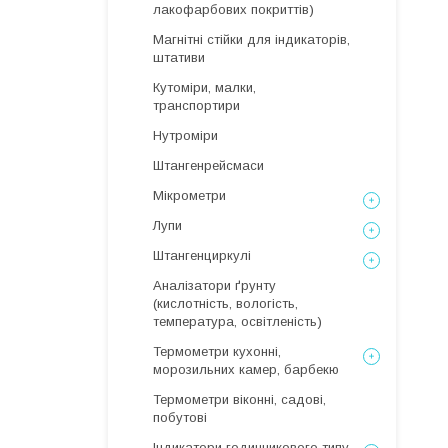
лакофарбових покриттів)
Магнітні стійки для індикаторів,
штативи
Кутоміри, малки,
транспортири
Нутроміри
Штангенрейсмаси
Мікрометри
Лупи
Штангенциркулі
Аналізатори ґрунту
(кислотність, вологість,
температура, освітленість)
Термометри кухонні,
морозильних камер, барбекю
Термометри віконні, садові,
побутові
Індикатори годинникового типу