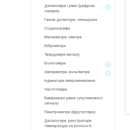
Далекоміри і рівні (цифрові,
лазерні)
Газові детектори, течешукачі
Осцилографи
Мегаометри, ометри
Віброметри
Твердоміри металу
Вологоміри
Амперметри, вольтметри
Індикатори випромінювання
Частотоміри
Вимірювачі рівня супутникового
сигналу
Пенетрометри (фрутестери)
Даталогери, реєстратори
температури та вологості