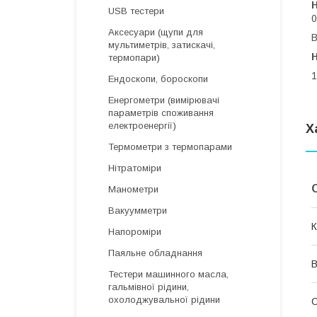
USB тестери
0
Аксесуари (щупи для
В
мультиметрів, затискачі,
Н
термопари)
1
Ендоскопи, бороскопи
Енергометри (вимірювачі
параметрів споживання
електроенергії)
Х
Термометри з термопарами
Нітратоміри
Манометри
Вакуумметри
К
Напороміри
Паяльне обладнання
В
Тестери машинного масла,
гальмівної рідини,
охолоджувальної рідини