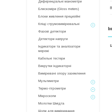
Диференціальні манометри
В
Блискоміри (Gloss meters)
Блоки живлення прецизійні
Кліщі струмовимірювальні
І
Фазові детектори
Детектори напруги
Ц
Індикатори та аналізатори
мережі
Кабельні тестери
Викрутки індикаторні
Вимірювачі опору заземлення
Мультиметри
Термо-гігрометри
Мікроскопи
Молотки Шмідта
Щупи для вимірювання