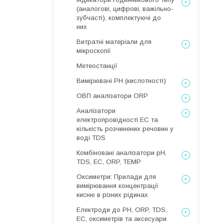
(аналогові, цифрові, важільно-
зубчасті), комплектуючі до
них
Витратні матеріали для
мікроскопії
Метеостанції
Вимірювачі РН (кислотності)
ОВП аналізатори ORP
Аналізатори
електропровідності EC та
кількість розчинених речовин у
воді TDS
Комбіновані аналізатори pH,
TDS, EC, ORP, TEMP
Оксиметри: Прилади для
вимірювання концентрації
кисню в різних рідинах
Електроди до PH, ORP, TDS,
EC, оксиметрів та аксесуари