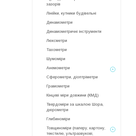
зазорів
Лінійки, кутники будівельні
Динамометри
Динамометричні інструменти
Люксметри
Тахометри
Шумоміри
Анемометри
Сферометри, діоптріметри
Грамометри
Кінцеві міри довжини (КМД)
Твердоміри за шкалою Шора,
дюрометри
Глибиноміри
Товщиноміри (паперу, картону,
текстилю, ультразвукові,