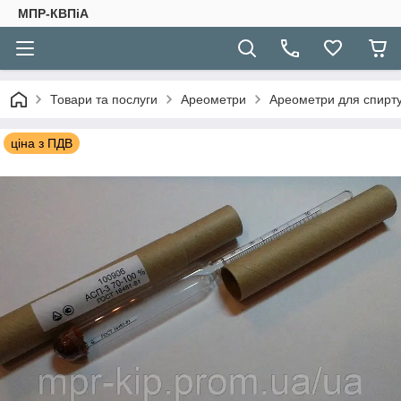
МПР-КВПіА
Товари та послуги
Ареометри
Ареометри для спирт
ціна з ПДВ