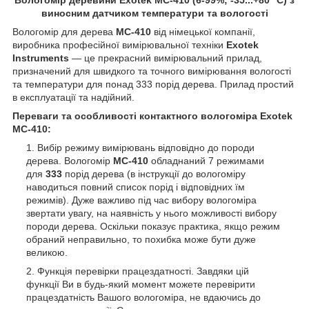
виносним датчиком температури та вологості
Вологомір для дерева
MC-410
від німецької компанії,
виробника професійної вимірювальної техніки
Exotek
Instruments
— це прекрасний вимірювальний прилад,
призначений для швидкого та точного вимірювання вологості
та температури для понад 333 порід дерева. Прилад простий
в експлуатації та надійний.
Переваги та особливості контактного вологоміра Exotek
MC-410:
Вибір режиму вимірювань відповідно до породи
дерева. Вологомір
MC-410
обладнаний 7 режимами
для
333
порід дерева (в інструкції до вологоміру
наводиться повний список порід і відповідних їм
режимів). Дуже важливо під час вибору вологоміра
звертати увагу, на наявність у нього можливості вибору
породи дерева. Оскільки показує практика, якщо режим
обраний неправильно, то похибка може бути дуже
великою.
Функція перевірки працездатності. Завдяки цій
функції Ви в будь-який момент можете перевірити
працездатність Вашого вологоміра, не вдаючись до