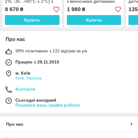
1%; -35...+80°C ± 2°C) з
з виносними датчиками,
датч
виносним датчиком
пам'яттю 16000, (-40°C ~
від 
8 670
1 980
135
₴
₴
температури та вологості.
+85°C, ±0.5℃; 0 ~ 99%,
воло
Німеччина
±3%)
Купити
Купити
Про нас
99% позитивних з 132 відгуків за рік
Працює з 29.11.2010
м. Київ
Київ, Україна
Контакти
Сьогодні вихідний
Показати весь графік роботи
Про нас