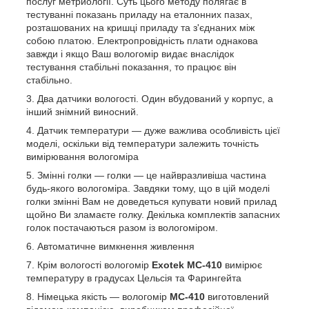
послуг метриології. Суть цього методу полягає в
тестуванні показань приладу на еталонних пазах,
розташованих на кришці приладу та з'єднаних між
собою платою. Електропровідність плати однакова
завжди і якщо Ваш вологомір видає внаслідок
тестування стабільні показання, то працює він
стабільно.
Два датчики вологості. Один вбудований у корпус, а
інший знімний виносний.
Датчик температури — дуже важлива особливість цієї
моделі, оскільки від температури залежить точність
вимірювання вологоміра
Змінні голки — голки — це найвразливіша частина
будь-якого вологоміра. Завдяки тому, що в цій моделі
голки змінні Вам не доведеться купувати новий прилад
щойно Ви зламаєте голку. Декілька комплектів запасних
голок постачаються разом із вологоміром.
Автоматичне вимкнення живлення
Крім вологості вологомір
Exotek MC-410
вимірює
температуру в градусах Цельсія та Фарингейта
Німецька якість — вологомір
MC-410
виготовлений