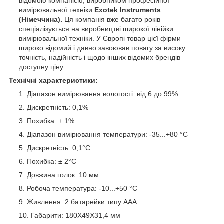
відомою компанією, виробником професійної
вимірювальної техніки
Exotek Instruments
(Німеччина).
Ця компанія вже багато років
спеціалізується на виробництві широкої лінійки
вимірювальної техніки. У Європі товар цієї фірми
широко відомий і давно завоював повагу за високу
точність, надійність і щодо інших відомих брендів
доступну ціну.
Технічні характеристики:
Діапазон вимірювання вологості: від 6 до 99%
Дискретність: 0,1%
Похибка: ± 1%
Діапазон вимірювання температури: -35...+80 °C
Дискретність: 0,1°C
Похибка: ± 2°C
Довжина голок: 10 мм
Робоча температура: -10...+50 °C
Живлення: 2 батарейки типу ААА
Габарити: 180Х49Х31,4 мм