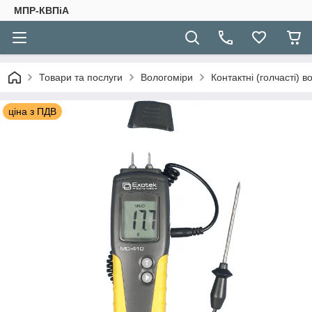
МПР-КВПіА
Товари та послуги
Вологоміри
Контактні (голчасті) в
ціна з ПДВ