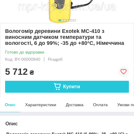
Вологомір деревини Exotek MC-410 з
виносним датчиком температури та
вологості, 6 до 99%; -35 до +80°C, Німеччина
Готово до відправки
Код: BY-00000840
Роздріб
5 712
₴
Купити
Опис
Характеристики
Доставка
Оплата
Умови п
Опис
Вологомір деревини Exotek MC-410 (6-99%; -35...+80 °C) з