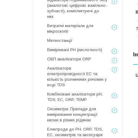
(аналогові, цифрові, важільно-
зубчасті), комплектуючі до
них
Витратні матеріали для
Т
мікроскопії
Метеостанції
Вимірювачі РН (кислотності)
І
ОВП аналізатори ORP
Аналізатори
електропровідності EC та
Ц
кількість розчинених речовин у
воді TDS
Комбіновані аналізатори pH,
TDS, EC, ORP, TEMP
Оксиметри: Прилади для
вимірювання концентрації
кисню в різних рідинах
Електроди до PH, ORP, TDS,
EC, оксиметрів та аксесуари