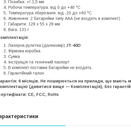
Похибка: +/-1,5 мм
Робоча температура: від 0 до +40 °C
Температура зберігання: від -20 до +60 °C
Живлення: 2 батарейки типу ААА (не входять в комплект)
Габарити: 128 х 55 х 28 мм
Вага: 131 г
Комплектація:
Лазерна рулетка (далекомір)
JT-40D
Фірмова коробка
Сумка
Інструкція та технічний паспорт
В комплект поставки батарейки не входять
Гарантійний талон
арантія: 6 місяців. Не поширюється на прилади, що мають 
омплектацію (дивитися вище — Комплектація), без гарантій
Сертифікати: CE, FCC, RoHs
арактеристики