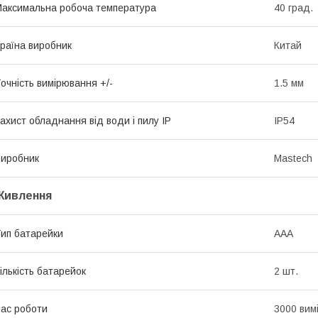
аксимальна робоча температура
40 град.
раїна виробник
Китай
очність вимірювання +/-
1.5 мм
ахист обладнання від води і пилу IP
IP54
иробник
Mastech
Живлення
ип батарейки
ААА
ількість батарейок
2 шт.
ас роботи
3000 вим