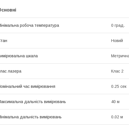
Основні
інімальна робоча температура
0 град.
Стан
Новий
имірювальна шкала
Метрична
лас лазера
Клас 2
омінальний час вимірювання
0.25 сек
аксимальна дальність вимірювань
40 м
інімальна дальність вимірювань
0.02 м