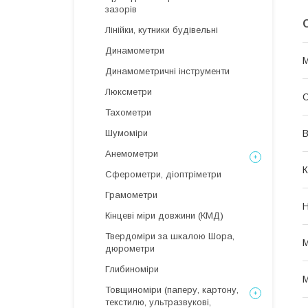
зазорів
Лінійки, кутники будівельні
Динамометри
М
Динамометричні інструменти
Люксметри
Тахометри
В
Шумоміри
Анемометри
К
Сферометри, діоптріметри
Грамометри
Н
Кінцеві міри довжини (КМД)
Твердоміри за шкалою Шора,
М
дюрометри
Глибиноміри
М
Товщиноміри (паперу, картону,
текстилю, ультразвукові,