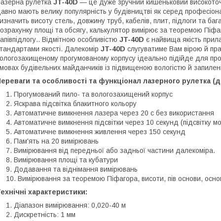
азерна рулетка
JT-40D
— це дуже зручний кишеньковий високоточ
авно мають велику популярність у будівництві як серед професіонал
изначить висоту стель, довжину труб, кабелів, плит, підлоги та баг
озрахунку площі та обсягу, калькулятор вимірює за теоремою Піфаг
апівпідлогу.. Відмітною особливістю
JT-40D
є найвища якість прил
тандартами якості. Далекомір
JT-40D
слугуватиме Вам вірою й пра
ологозахищеному прогумованому корпусу ідеально підійде для пров
мовах будівельних майданчиків із підвищеною вологістю й запилен
ереваги та особливості та функціонал лазерного рулетка (
Прогумований пило- та вологозахищений корпус
Яскрава підсвітка блакитного кольору
Автоматичне вимкнення лазера через 20 с без використання
Автоматичне вимкнення підсвітки через 10 секунд (підсвітку м
Автоматичне вимкнення живлення через 150 секунд
Пам'ять на 20 вимірювань
Вимірювання від передньої або задньої частини далекоміра.
Вимірювання площі та кубатури
Додавання та віднімання вимірювань
Вимірювання за теоремою Піфагора, висоти, пів основи, осно
ехнічні характеристики:
Діапазон вимірювання: 0,020-40 м
Дискретність: 1 мм