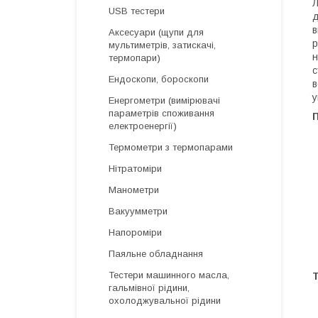
Л
USB тестери
д
в
Аксесуари (щупи для
р
мультиметрів, затискачі,
н
термопари)
с
Ендоскопи, бороскопи
в
у
Енергометри (вимірювачі
параметрів споживання
П
електроенергії)
Термометри з термопарами
Нітратоміри
Манометри
Вакуумметри
Напороміри
Паяльне обладнання
Тестери машинного масла,
Т
гальмівної рідини,
охолоджувальної рідини