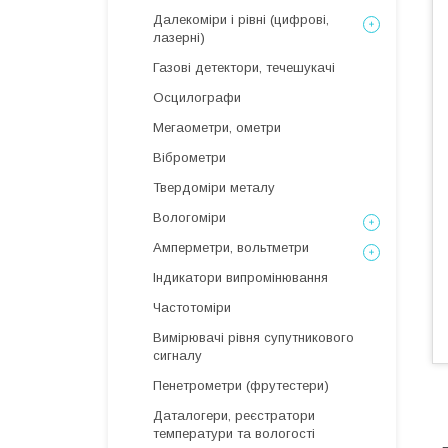
Далекоміри і рівні (цифрові,
лазерні)
Газові детектори, течешукачі
Осцилографи
Мегаометри, ометри
Віброметри
Твердоміри металу
Вологоміри
Амперметри, вольтметри
Індикатори випромінювання
Частотоміри
Вимірювачі рівня супутникового
сигналу
Пенетрометри (фрутестери)
Даталогери, реєстратори
температури та вологості