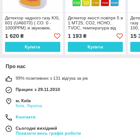
Детектор чадного газу KXL
Детектор якості повітря 5 в
Дете
601 (UA6070) ( CO: 0 -
1 MT25, CO2, HCHO,
газ
1000PPM) зі звуковим,
TVOC, температура від
100,
світловим і вібросигналом
0°С до 50°С, вологість від
NDIR
1 620
1 193
15 
₴
₴
0 до 99%
Німе
Купити
Купити
Про нас
99% позитивних з 131 відгука за рік
Працює з 29.11.2010
м. Київ
Київ, Україна
Контакти
Сьогодні вихідний
Показати весь графік роботи