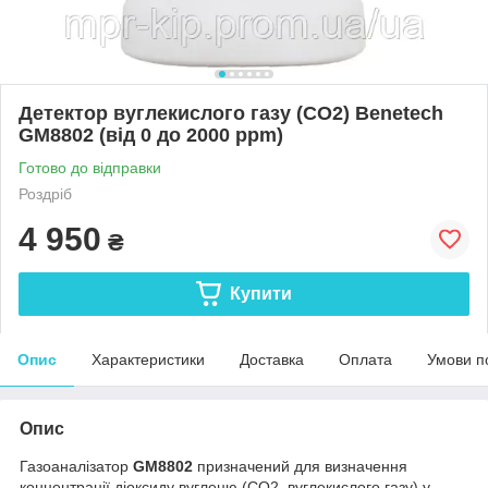
Детектор вуглекислого газу (CO2) Benetech
GM8802 (від 0 до 2000 ppm)
Готово до відправки
Роздріб
4 950
₴
Купити
Опис
Характеристики
Доставка
Оплата
Умови п
Опис
Газоаналізатор
GM8802
призначений для визначення
концентрації діоксиду вуглецю (СО2, вуглекислого газу) у