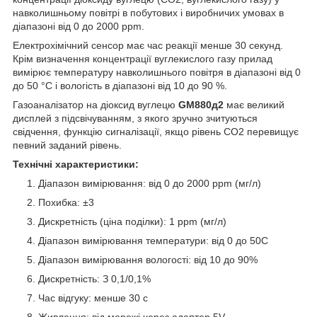
навколишньому повітрі в побутових і виробничих умовах в
діапазоні від 0 до 2000 ppm.
Електрохімічний сенсор має час реакції менше 30 секунд.
Крім визначення концентрації вуглекислого газу прилад
вимірює температуру навколишнього повітря в діапазоні від 0
до 50 °С і вологість в діапазоні від 10 до 90 %.
Газоаналізатор на діоксид вуглецю
GM880д2
має великий
дисплей з підсвічуванням, з якого зручно зчитуються
свідчення, функцію сигналізації, якщо рівень СО2 перевищує
певний заданий рівень.
Технічні характеристики:
Діапазон вимірювання: від 0 до 2000 ppm (мг/л)
Похибка: ±3
Дискретність (ціна поділки): 1 ppm (мг/л)
Діапазон вимірювання температури: від 0 до 50С
Діапазон вимірювання вологості: від 10 до 90%
Дискретність: З 0,1/0,1%
Час відгуку: менше 30 с
Живлення: від мережі через адаптер 5V