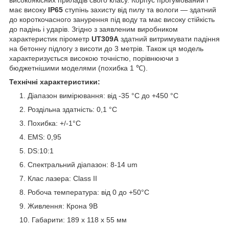
має високу
IP65
ступінь захисту від пилу та вологи — здатний
до короткочасного занурення під воду та має високу стійкість
до падінь і ударів. Згідно з заявленим виробником
характеристик пірометр
UT309A
здатний витримувати падіння
на бетонну підлогу з висоти до 3 метрів. Також ця модель
характеризується високою точністю, порівнюючи з
бюджетнішими моделями (похибка 1 ℃).
Технічні характеристики:
Діапазон вимірювання: від -35 °C до +450 °C
Роздільна здатність: 0,1 °C
Похибка: +/-1°C
EMS: 0,95
DS:10:1
Спектральний діапазон: 8-14 um
Клас лазера: Class II
Робоча температура: від 0 до +50°C
Живлення: Крона 9В
Габарити: 189 х 118 х 55 мм