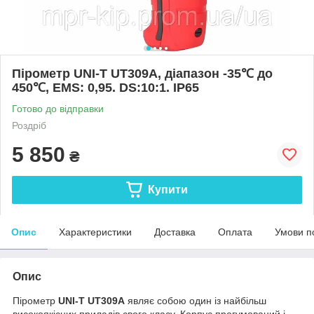
Пірометр UNI-T UT309A, діапазон -35℃ до
450℃, EMS: 0,95. DS:10:1. IP65
Готово до відправки
Роздріб
5 850
₴
Купити
Опис
Характеристики
Доставка
Оплата
Умови п
Опис
Пірометр
UNI-T UT309A
являє собою один із найбільш
високоякісних приладів свого класу. Корпус прогумований і