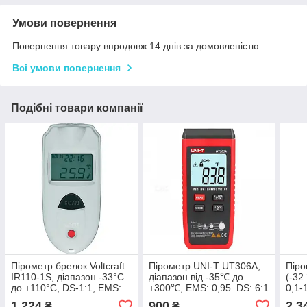
Умови повернення
Повернення товару впродовж 14 днів за домовленістю
Всі умови повернення
Подібні товари компанії
Пірометр брелок Voltcraft
Пірометр UNI-T UT306A,
Піро
IR110-1S, діапазон -33°C
діапазон від -35℃ до
(-32
до +110°C, DS-1:1, EMS:
+300℃, EMS: 0,95. DS: 6:1
0,1-
0.95, Німеччина
1 224
900
2 3
₴
₴