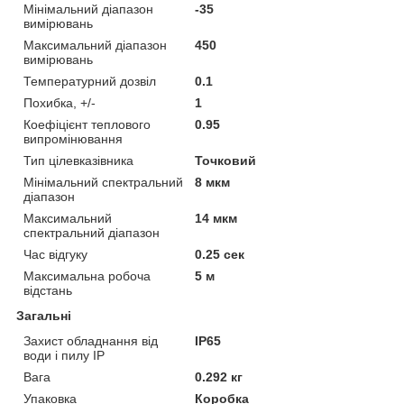
Мінімальний діапазон
-35
вимірювань
Максимальний діапазон
450
вимірювань
Температурний дозвіл
0.1
Похибка, +/-
1
Коефіцієнт теплового
0.95
випромінювання
Тип цілевказівника
Точковий
Мінімальний спектральний
8 мкм
діапазон
Максимальний
14 мкм
спектральний діапазон
Час відгуку
0.25 сек
Максимальна робоча
5 м
відстань
Загальні
Захист обладнання від
IP65
води і пилу IP
Вага
0.292 кг
Упаковка
Коробка