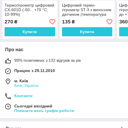
Термогігрометр цифровий
Цифровий термо-
Циф
CX-601D (-50... +70 °C;
гігрометр ST-3 з виносним
гігр
10-99%)
датчиком (температура
до +
від -50°C до +70°C;
270
135
360
₴
₴
вологості від 10% до 99%)
Купити
Купити
Про нас
99% позитивних з 132 відгуків за рік
Працює з 29.11.2010
м. Київ
Київ, Україна
Контакти
Сьогодні вихідний
Показати весь графік роботи