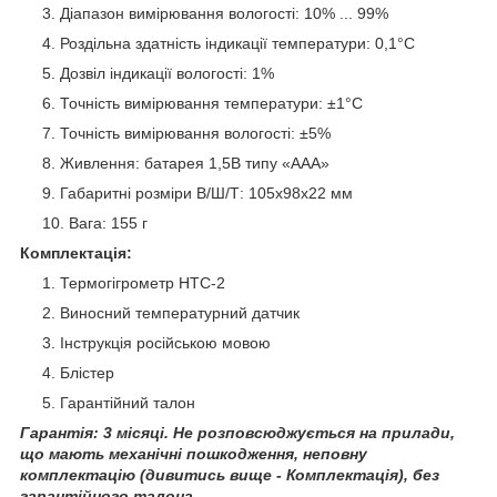
Діапазон вимірювання вологості: 10% ... 99%
Роздільна здатність індикації температури: 0,1°C
Дозвіл індикації вологості: 1%
Точність вимірювання температури: ±1°C
Точність вимірювання вологості: ±5%
Живлення: батарея 1,5В типу «ААА»
Габаритні розміри В/Ш/Т: 105х98х22 мм
Вага: 155 г
Комплектація:
Термогігрометр НТС-2
Виносний температурний датчик
Інструкція російською мовою
Блістер
Гарантійний талон
Гарантія: 3 місяці. Не розповсюджується на прилади,
що мають механічні пошкодження, неповну
комплектацію (дивитись вище - Комплектація), без
гарантійного талона.