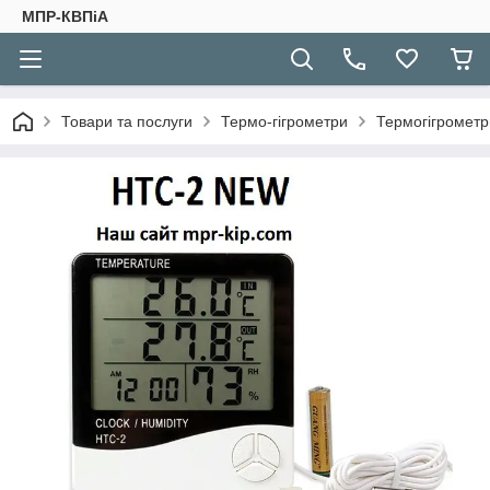
МПР-КВПіА
Товари та послуги
Термо-гігрометри
Термогігрометр