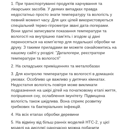
При транспортуванні продуктів харчування та
лікарських засобів. У деяких випадках правда
недостатньо просто знати температуру та вологість у
певний момент часу. Для цих цілей використовуються
спеціальний термо-гігрометри звані дата-логерами.
Вони здатні записувати показання температури та
вологості на внутрішню пам'ять і згодом ці дані
переносяться на комп'ютер для подальшої обробки чи
друку. З такими приладами ви можете ознайомитись на
нашому сайті у розділі: "Даталогери, реєстратори
температури та вологості"
На складських приміщеннях та металобазах
Для контролю температури та вологості в домашніх
умовах. Особливо це важливо у дитячих кімнатах.
Недостатня вологість повітря може викликати
подразнення на шкірі дітей на початковому етапі життя,
погіршення сну, ослаблення імунітету. Підвищена
вологість також шкідлива. Вона сприяє розвитку
грибкових та бактеріальних інфекцій.
На всіх етапах обробки деревини
На відміну від більш ранніх моделей НТС-2, у цієї
моделі на дисплеї одночасно можна побачити