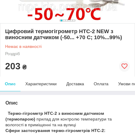
Цифровий термогігрометр HTC-2 NEW з
виносним датчиком (-50... +70 С; 10%...99%)
Немає в наявності
Роздріб
203
₴
Опис
Характеристики
Доставка
Оплата
Умови п
Опис
Термо-гігрометр HTC-2 з виносним датчиком
(термопарою)
прилад для контролю температури та
вологості в приміщенні та на вулиці
Сфери застосування термо-гігрометрів НТС-2: